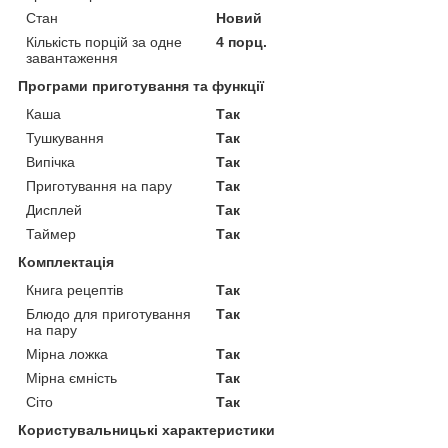
Стан
Новий
Кількість порцій за одне
4 порц.
завантаження
Програми приготування та функції
Каша
Так
Тушкування
Так
Випічка
Так
Приготування на пару
Так
Дисплей
Так
Таймер
Так
Комплектація
Книга рецептів
Так
Блюдо для приготування
Так
на пару
Мірна ложка
Так
Мірна ємність
Так
Сіто
Так
Користувальницькі характеристики