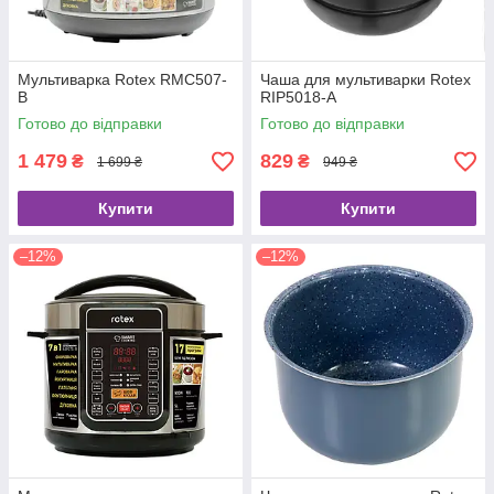
Мультиварка Rotex RMC507-
Чаша для мультиварки Rotex
B
RIP5018-A
Готово до відправки
Готово до відправки
1 479
829
₴
₴
1 699 ₴
949 ₴
Купити
Купити
–12%
–12%