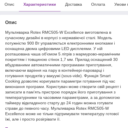
Опис
Характеристики
Доставка
Оплата
Умови 
Опис
Мультиварка Rotex RMC505-W Excellence виготовлена в
сучасному дизайні в корпусі з нержавіючої сталі. Модель
потужністю 900 Вт управляється електронними кнопками і
оснащена двома цифровими LED дисплеями. У ній
розташована чаша об'ємом 5 літрів з мармурово-керамічним
покриттям і товщиною стінок 1,7 мм. Прилад оснащений 30
вбудованими автоматичними програмами приготування,
включаючи варіння на пару в контейнері-пароварці і
готування продуктів у вакуумі (sous-vide). Функція Smart
Cooking дозволяє коригувати параметри готування під час
виконання програми. Користувач може створити свій рецепт і
записати в пам'ять пристрою порядок його приготування з
температурними та часовими параметрами, а за допомогою
таймеру відкладеного старту до 24 годин можна готувати
страви до певного часу. Мультиварка Rotex RMC505-W
Excellence може не тільки підтримувати температуру готової
їжі, але і просто розігрівати її.