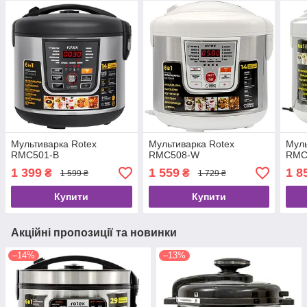
Мультиварка Rotex
Мультиварка Rotex
Муль
RMC501-B
RMC508-W
RMC
1 399
1 559
1 8
₴
₴
1 599 ₴
1 729 ₴
Купити
Купити
Акційні пропозиції та новинки
–14%
–13%