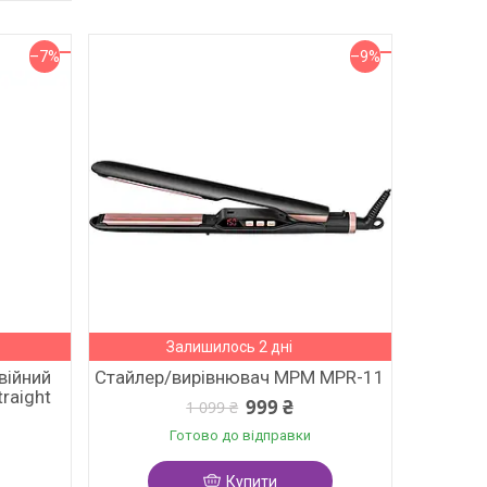
–7%
–9%
Залишилось 2 дні
війний
Стайлер/вирівнювач MPM MPR-11
traight
999 ₴
1 099 ₴
Готово до відправки
Купити