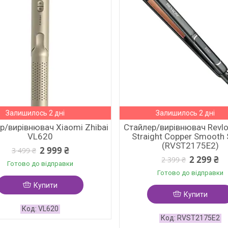
Залишилось 2 дні
Залишилось 2 дні
р/вирівнювач Xiaomi Zhibai
Стайлер/вирівнювач Revlo
VL620
Straight Copper Smooth 
(RVST2175E2)
2 999 ₴
3 499 ₴
2 299 ₴
2 399 ₴
Готово до відправки
Готово до відправки
Купити
Купити
VL620
RVST2175E2