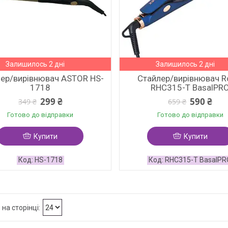
Залишилось 2 дні
Залишилось 2 дні
ер/вирівнювач ASTOR HS-
Стайлер/вирівнювач R
1718
RHC315-T BasalPR
299 ₴
590 ₴
349 ₴
659 ₴
Готово до відправки
Готово до відправки
Купити
Купити
HS-1718
RHC315-T BasalPR