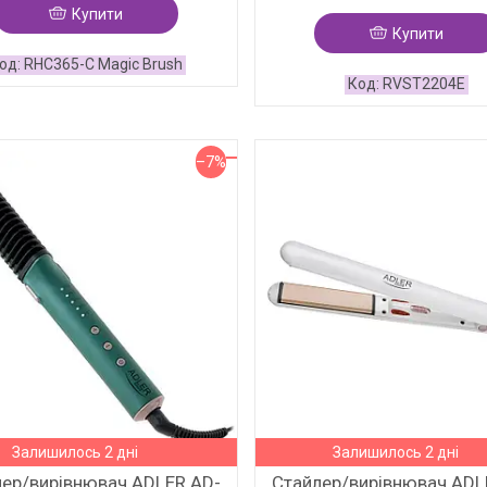
Купити
Купити
RHC365-C Magic Brush
RVST2204E
–7%
Залишилось 2 дні
Залишилось 2 дні
ер/вирівнювач ADLER AD-
Стайлер/вирівнювач ADL