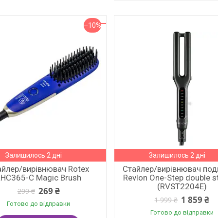
–10%
Залишилось 2 дні
Залишилось 2 дні
айлер/вирівнювач Rotex
Стайлер/вирівнювач под
RHC365-C Magic Brush
Revlon One-Step double s
(RVST2204E)
269 ₴
299 ₴
1 859 ₴
1 999 ₴
Готово до відправки
Готово до відправки