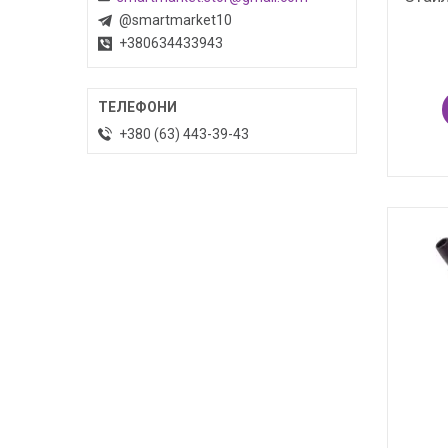
@smartmarket10
+380634433943
+380 (63) 443-39-43