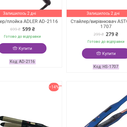
Залишилось 2 дні
Залишилось 2 дні
ер/плойка ADLER AD-2116
Стайлер/вирівнювач AST
1707
599 ₴
699 ₴
279 ₴
299 ₴
Готово до відправки
Готово до відправки
Купити
Купити
AD-2116
HS-1707
–14%