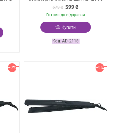
599 ₴
679 ₴
Готово до відправки
Купити
AD-2118
–7%
–9%