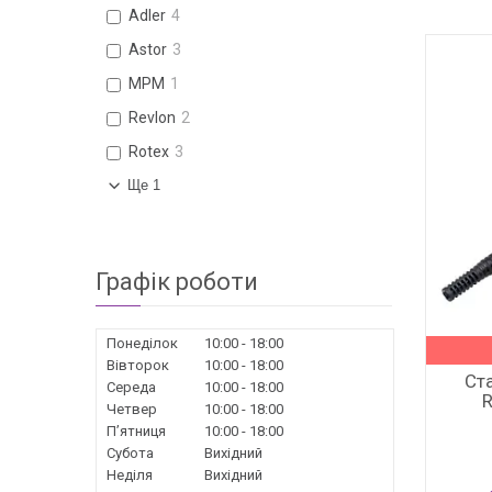
Adler
4
Astor
3
MPM
1
Revlon
2
Rotex
3
Ще 1
Графік роботи
Понеділок
10:00
18:00
Вівторок
10:00
18:00
Ст
Середа
10:00
18:00
Четвер
10:00
18:00
Пʼятниця
10:00
18:00
Субота
Вихідний
Неділя
Вихідний