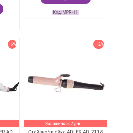
MPR-11
–6%
–12%
Залишилось 2 дні
ER AD-
Стайлер/плойка ADLER AD-2118