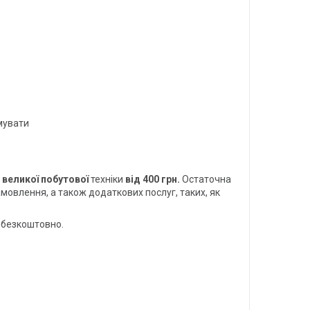
имувати
у
великої побутової
техніки
від 400 грн.
Остаточна
амовлення, а також додаткових послуг, таких, як
 безкоштовно.