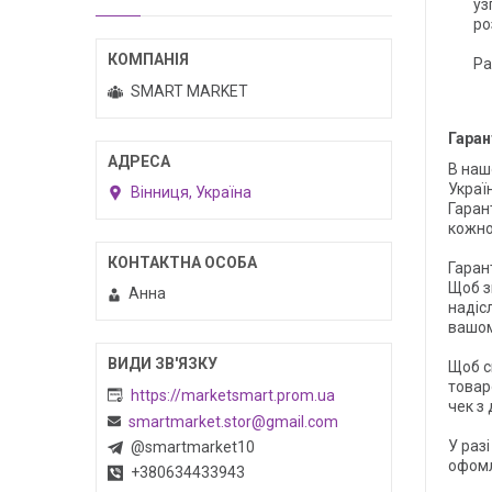
уз
ро
Ра
SMART MARKET
Гаран
В наш
Україн
Вінниця, Україна
Гарант
кожно
Гаран
Щоб з
Анна
надіс
вашом
Щоб с
товар
https://marketsmart.prom.ua
чек з
smartmarket.stor@gmail.com
У раз
@smartmarket10
офомл
+380634433943