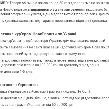
ИВО:
Товари об’ємною вагою понад 30 кг відправляємо на вантажн
ри Новою поштою
відправляємо у день замовлення
, якщо воно бул
лення оформленні у вихідні дні відпраляються у понеділок ) Орієнт
сть доствки залежить від: тарифів перевізника, відстанні доставки і
оставка кур’єром Нової пошти по Україні
вка кур’єром по всій території України, крім окупованих територій.
рміть замовлення на сайті, вказавши «доставка кур’єром Нова пош
жіть населений пункт, адересу і контакти отримувача
сть доставки залежить від: тарифів перевізника, відстанні доставки 
 дорожче орієнтовна на 100-300 грн за доставку у відділення.
ни доставки 1-5 днів.
оставка «Укрпошта»
авки Укрпоштою здійснюємо 3 разі на тиждень, Пн, Ср, Пт
ни доствки від 3 днів і більше, в залежності від місця доставки і с
сть за тарифами «Укрпошта» від 50 до 200 грн