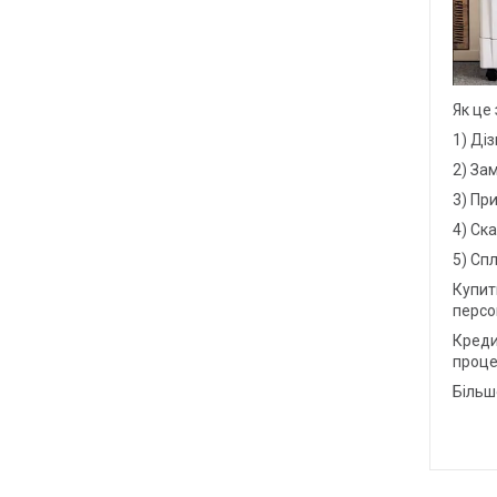
Як це
1) Діз
2) За
3) Пр
4) Ск
5) Сп
Купит
персо
Креди
проце
Більш