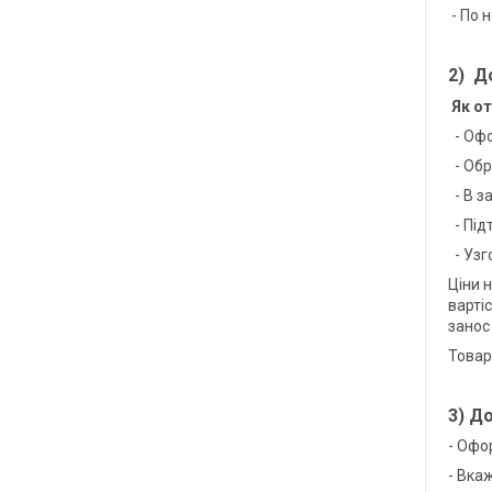
- По 
2) Д
Як о
- Оф
- Обр
- В з
- Під
- Узг
Ціни 
варті
занос
Товари
3) Д
- Офо
- Вка