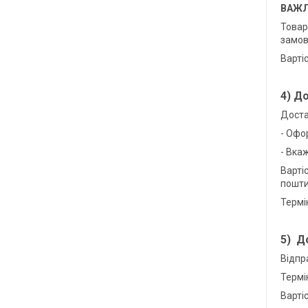
ВАЖЛ
Това
замов
Варті
4) Д
Доста
- Офо
- Вка
Варті
пошти
Термі
5) Д
Відпр
Термі
Варті