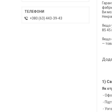
Гаран
фабри
Ви мо
Некра
+380 (63) 443-39-43
Якщо 
85 45
Якщо 
— тов
1) С
Як от
- Офо
- Під
- Узг