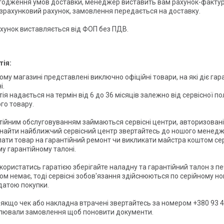
годження умов доставки, менеджер виставить вам рахунок-фактуру.
зрахунковий рахунок, замовлення передається на доставку.

хунок виставляється від ФОП без ПДВ.
тія:
ому магазині представлені виключно офіційні товари, на які діє гара
і.
ія надається на термін від 6 до 36 місяців залежно від сервісної по
го товару.
тійним обслуговуванням займаються сервісні центри, авторизовані
найти найближчий сервісний центр звертайтесь до ношого менедж
лати товар на гарантійний ремонт чи викликати майстра коштом сер
у гарантійному талоні.
користатись гаратією зберігайте наладну та гарантійний талон з п
ом немає, тоді сервісні зобов'язання здійснюються по серійному н
 датою покупки.
і якщо чек або накладна втрачені звертайтесь за номером +380 93 48
ювали замовлення щоб поновити документи.