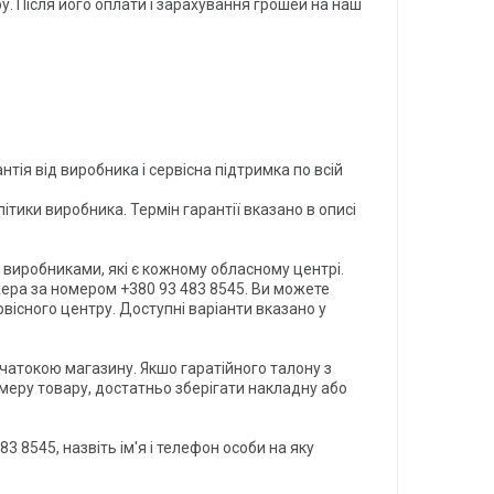
 Після його оплати і зарахування грошей на наш 
нтія від виробника і сервісна підтримка по всій
літики виробника. Термін гарантії вказано в описі
 виробниками, які є кожному обласному центрі.
ера за номером +380 93 483 8545. Ви можете
вісного центру. Доступні варіанти вказано у
ечатокою магазину. Якшо гаратійного талону з
омеру товару, достатньо зберігати накладну або
3 8545, назвіть ім'я і телефон особи на яку