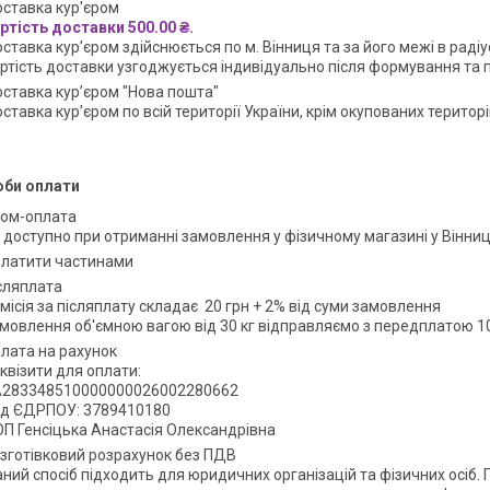
ставка кур'єром
ртість доставки 500.00 ₴.
ставка кур’єром здійснюється по м. Вінниця та за його межі в радіус
ртість доставки узгоджується індивідуально після формування та
ставка кур’єром "Нова пошта"
ставка кур’єром по всій території України, крім окупованих територі
оби оплати
ом-оплата
 доступно при отриманні замовлення у фізичному магазині у Вінниц
латити частинами
сляплата
місія за післяплату складає  20 грн + 2% від суми замовлення

мовлення об'ємною вагою від 30 кг відправляємо з передплатою 1
лата на рахунок
квізити для оплати:

283348510000000026002280662

д ЄДРПОУ: 3789410180 

П Генсіцька Анастасія Олександрівна
зготівковий розрахунок без ПДВ
ний спосіб підходить для юридичних організацій та фізичних осіб. 