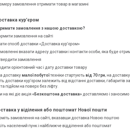
номеру замовлення отримати товар в магазині
оставка кур’єром
тримати замовлення з нашою доставкою?
ормити замовлення на сайті
ати спосіб доставки «Доставка кур’єром»
амовленні вказати адресу доставки і контакти особи, яка буде отр
твердити замовлення
одити орієнтовний час і дату доставки товару
на доставку
малої побутої
техніки стартують
від 70 грн
, на доставк
сть доставки кур’єром залежить від відстанні доставки, габаритів з
 та підйом на поверх без ліфту.
 на які діє акція
«Безкоштона доставка»
доставляємо і заносимо
оставка у віділення або поштомат Нової пошти
рміть замовлення на сайті, вказавши доставка Новою поштою
жіть населений пунк і найближче відділення або поштомат