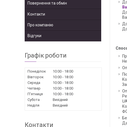
До
Повернення та обмін
Ва
До
Контакти
Ва
До
Про компанію
До
Відгуки
Спос
Графік роботи
Пр
Не
Оп
Понеділок
10:00
18:00
Пі
Вівторок
10:00
18:00
Ко
Середа
10:00
18:00
За
Четвер
10:00
18:00
Оп
Пʼятниця
10:00
18:00
Ре
Субота
Вихідний
UA
Неділя
Вихідний
Ко
ФО
Бе
Да
Контакти