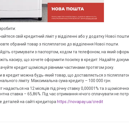
 зробити:
найтеся свій кредитний ліміт у відділенні або у додатку Нової пошти
мовте обраний товар з післяплатою до відділення Нової пошти.
ийдіть отримувати з паспортом, кодом та телефоном, на який офор
ажіть касиру, що хочете оформити посилку в кредит. Надайте докум
лачуйте кредит щомісяця рівними частинами протягом року.
и в кредит можна будь-який товар, що доставляється з післяплатою 
нального ліміту. Максимальна сума кредиту – 100 000 грн.
т надається на 12 місяців під річну ставку 0,00001% та з щомісячно
нтна ставка – 65,86%. Під час отримання нічого сплачувати не потр
е деталей на сайті кредитора
https://novapay.ua/credit