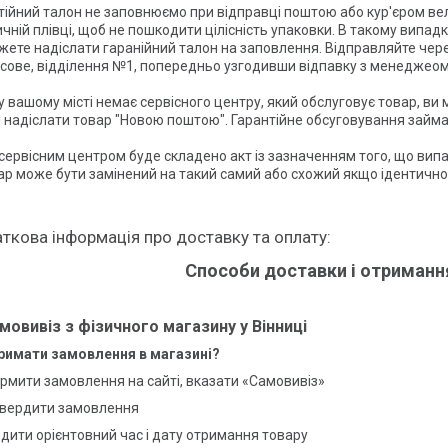
тійний талон не заповнюємо при відправці поштою або кур'єром вели
чній плівці, щоб не пошкодити цілісність упаковки. В такому випад
жете надіслати гаранійний талон на заповлення. Відправляйте чере
сове, відділення №1, попередньо узгодивши відпавку з менеджеом 
у вашому місті немає сервісного центру, який обслуговує товар, ви
 і надіслати товар "Новою поштою". Гарантійне обсуговування займає
сервісним центром буде складено акт із зазначенням того, що випад
ар може бути замінений на такий самий або схожий якщо ідентичног
Способи доставки і отриманн
амовивіз з фізичного магазину у Вінниці
римати замовлення в магазині?
рмити замовлення на сайті, вказати «Самовивіз»
твердити замовлення
одити орієнтовний час і дату отримання товару