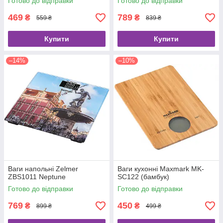
Готово до відправки
Готово до відправки
469
789
₴
₴
559 ₴
839 ₴
Купити
Купити
–14%
–10%
Ваги напольні Zelmer
Ваги кухонні Maxmark MK-
ZBS1011 Neptune
SC122 (бамбук)
Готово до відправки
Готово до відправки
769
450
₴
₴
899 ₴
499 ₴