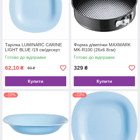
Тарілка LUMINARC CARINE
Форма д/випічки MAXMARK
LIGHT BLUE /19 см/десерт.
MK-R100 (26x6.8см)
Готово до відправки
Готово до відправки
62,10
329
₴
₴
69 ₴
Купити
Купити
–10%
–10%