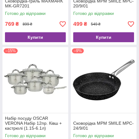
Сковорідка-гриль MAXMARK
Сковорідка MPM SMILE MPC-
MK-GR7201
20/9/01
Готово до відправки
Готово до відправки
769
499
₴
₴
899 ₴
549 ₴
Купити
Купити
–15%
–9%
Набір посуду OSCAR
VERONA Набір 12пр. Ківш +
Сковорідка MPM SMILE MPC-
кастрюлі (1.15-6.1л)
24/9/01
Готово до відправки
Готово до відправки