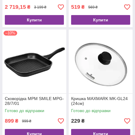
2 719,15
519
₴
₴
3 199 ₴
569 ₴
Купити
Купити
–10%
Сковорідка MPM SMILE MPG-
Кришка MAXMARK MK-GL24
28/7/01
(24см)
Готово до відправки
Готово до відправки
899
229
₴
₴
999 ₴
Купити
Купити