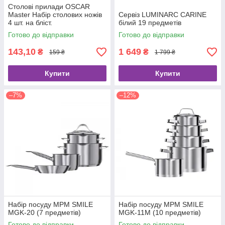
Столові прилади OSCAR
Master Набір столових ножів
Сервіз LUMINARC CARINE
4 шт. на бліст.
білий 19 предметів
Готово до відправки
Готово до відправки
143,10
1 649
₴
₴
159 ₴
1 799 ₴
Купити
Купити
–7%
–12%
Набір посуду MPM SMILE
Набір посуду MPM SMILE
MGK-20 (7 предметів)
MGK-11M (10 предметів)
Готово до відправки
Готово до відправки