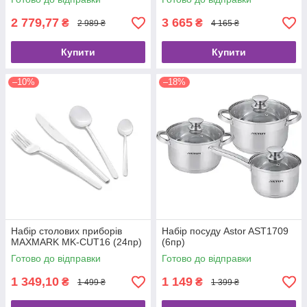
2 779,77
3 665
₴
₴
2 989 ₴
4 165 ₴
Купити
Купити
–10%
–18%
Набір столових приборів
Набір посуду Astor AST1709
MAXMARK MK-CUT16 (24пр)
(6пр)
Готово до відправки
Готово до відправки
1 349,10
1 149
₴
₴
1 499 ₴
1 399 ₴