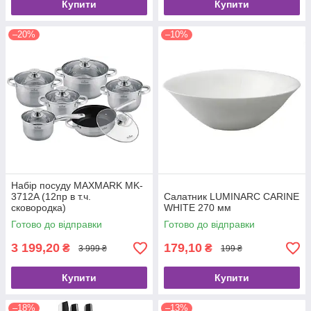
Купити
Купити
–20%
–10%
Набір посуду MAXMARK MK-
3712A (12пр в т.ч.
Салатник LUMINARC CARINE
сковородка)
WHITE 270 мм
Готово до відправки
Готово до відправки
3 199,20
179,10
₴
₴
3 999 ₴
199 ₴
Купити
Купити
–18%
–13%