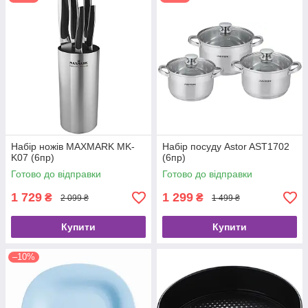
Набір ножів MAXMARK MK-
Набір посуду Astor AST1702
K07 (6пр)
(6пр)
Готово до відправки
Готово до відправки
1 729
1 299
₴
₴
2 099 ₴
1 499 ₴
Купити
Купити
–10%