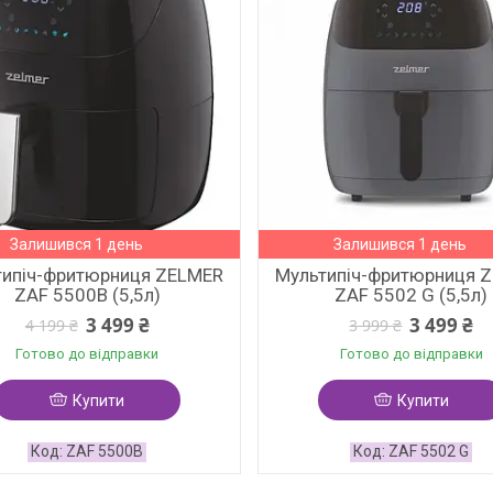
Залишився 1 день
Залишився 1 день
типіч-фритюрниця ZELMER
Мультипіч-фритюрниця 
ZAF 5500B (5,5л)
ZAF 5502 G (5,5л)
3 499 ₴
3 499 ₴
4 199 ₴
3 999 ₴
Готово до відправки
Готово до відправки
Купити
Купити
ZAF 5500B
ZAF 5502 G