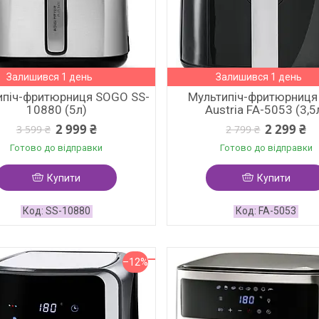
Залишився 1 день
Залишився 1 день
ипіч-фритюрниця SOGO SS-
Мультипіч-фритюрниця 
10880 (5л)
Austria FA-5053 (3,5
2 999 ₴
2 299 ₴
3 599 ₴
2 799 ₴
Готово до відправки
Готово до відправки
Купити
Купити
SS-10880
FA-5053
–12%