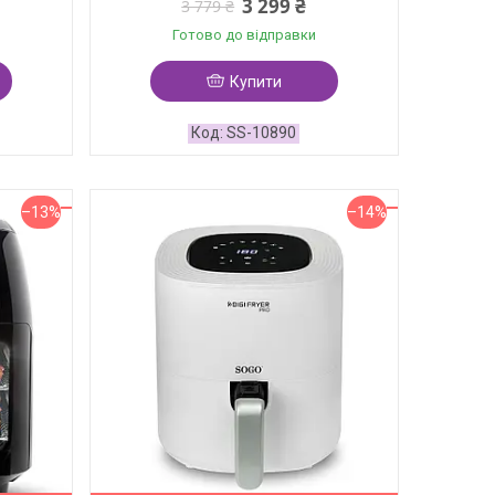
3 299 ₴
3 779 ₴
Готово до відправки
Купити
SS-10890
–13%
–14%