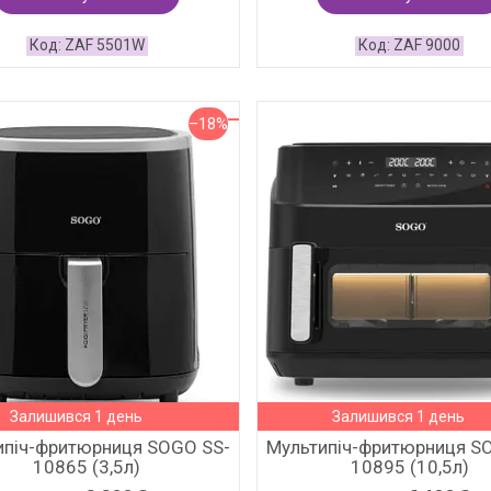
ZAF 5501W
ZAF 9000
–18%
Залишився 1 день
Залишився 1 день
ипіч-фритюрниця SOGO SS-
Мультипіч-фритюрниця S
10865 (3,5л)
10895 (10,5л)