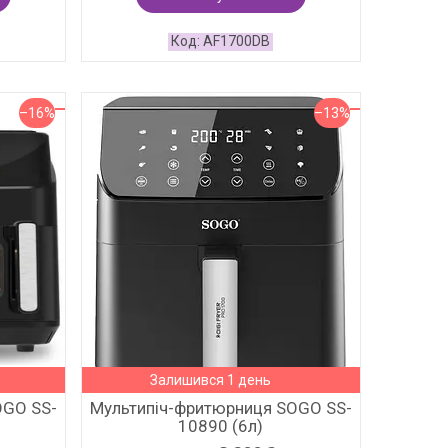
AF1700DB
–16%
–13%
Залишився 1 день
OGO SS-
Мультипіч-фритюрниця SOGO SS-
10890 (6л)