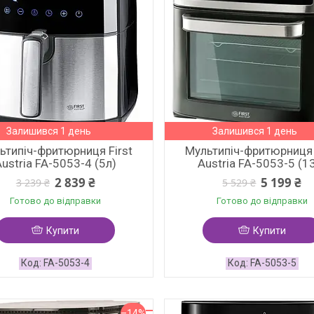
Залишився 1 день
Залишився 1 день
ьтипіч-фритюрниця First
Мультипіч-фритюрниця 
Austria FA-5053-4 (5л)
Austria FA-5053-5 (1
2 839 ₴
5 199 ₴
3 239 ₴
5 529 ₴
Готово до відправки
Готово до відправки
Купити
Купити
FA-5053-4
FA-5053-5
–14%