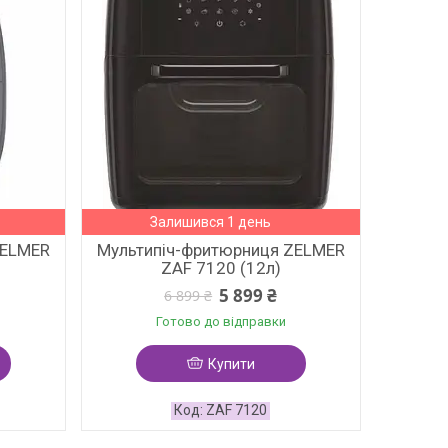
Залишився 1 день
ZELMER
Мультипіч-фритюрниця ZELMER
ZAF 7120 (12л)
5 899 ₴
6 899 ₴
Готово до відправки
Купити
ZAF 7120