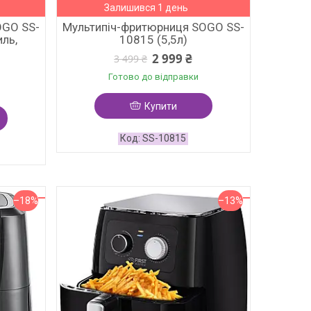
Залишився 1 день
OGO SS-
Мультипіч-фритюрниця SOGO SS-
иль,
10815 (5,5л)
2 999 ₴
3 499 ₴
Готово до відправки
Купити
SS-10815
–18%
–13%