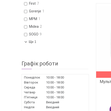
First
7
Gorenje
1
MPM
1
Midea
2
SOGO
9
Ще 1
Графік роботи
Понеділок
10:00
18:00
Муль
Вівторок
10:00
18:00
Середа
10:00
18:00
Четвер
10:00
18:00
Пʼятниця
10:00
18:00
Субота
Вихідний
Неділя
Вихідний