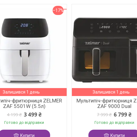
–17%
Залишився 1 день
Залишився 1 день
типіч-фритюрниця ZELMER
Мультипіч-фритюрниця 
ZAF 5501W (5.5л)
ZAF 9000 Dual
3 499 ₴
6 799 ₴
4 199 ₴
7 999 ₴
Готово до відправки
Готово до відправки
Купити
Купити