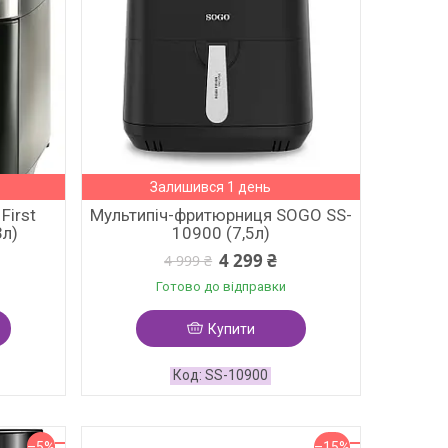
Залишився 1 день
First
Мультипіч-фритюрниця SOGO SS-
3л)
10900 (7,5л)
4 299 ₴
4 999 ₴
Готово до відправки
Купити
SS-10900
–5%
–15%