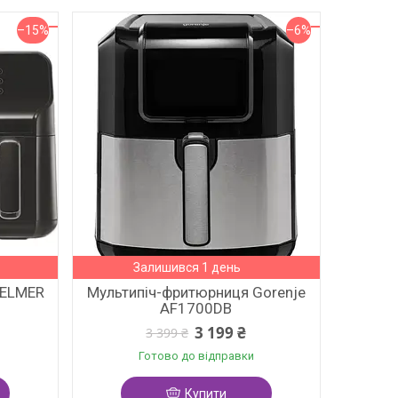
–15%
–6%
Залишився 1 день
ZELMER
Мультипіч-фритюрниця Gorenje
AF1700DB
3 199 ₴
3 399 ₴
Готово до відправки
Купити