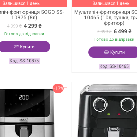
Залишився 1 день
Залишився 1 день
ипіч-фритюрниця SOGO SS-
Мультипіч-фритюрниця S
10875 (8л)
10465 (10л, сушка, гр
фритюр)
4 299 ₴
4 999 ₴
6 499 ₴
7 499 ₴
Готово до відправки
Готово до відправки
Купити
Купити
SS-10875
SS-10465
–17%