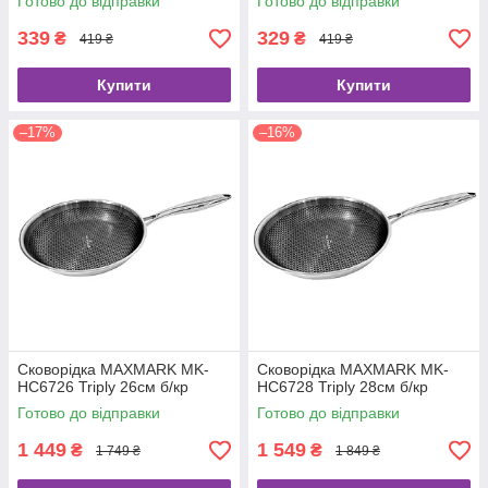
Готово до відправки
Готово до відправки
339
329
₴
₴
419 ₴
419 ₴
Купити
Купити
–17%
–16%
Сковорідка MAXMARK MK-
Сковорідка MAXMARK MK-
HC6726 Triply 26см б/кр
HC6728 Triply 28см б/кр
Готово до відправки
Готово до відправки
1 449
1 549
₴
₴
1 749 ₴
1 849 ₴