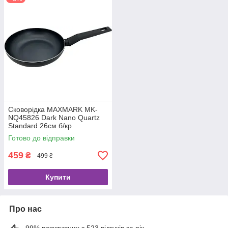
Сковорідка MAXMARK MK-
NQ45826 Dark Nano Quartz
Standard 26см б/кр
Готово до відправки
459
₴
499 ₴
Купити
Про нас