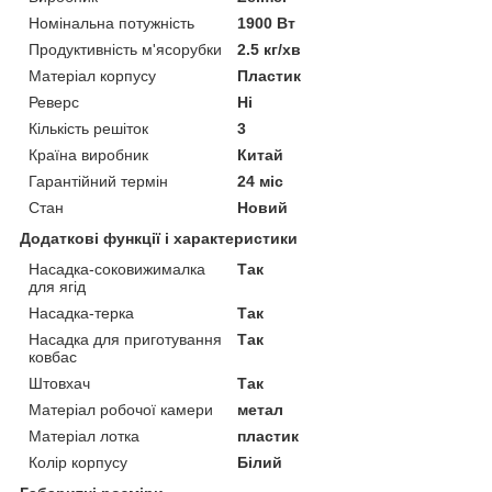
Номінальна потужність
1900 Вт
Продуктивність м'ясорубки
2.5 кг/хв
Матеріал корпусу
Пластик
Реверс
Ні
Кількість решіток
3
Країна виробник
Китай
Гарантійний термін
24 міс
Стан
Новий
Додаткові функції і характеристики
Насадка-соковижималка
Так
для ягід
Насадка-терка
Так
Насадка для приготування
Так
ковбас
Штовхач
Так
Матеріал робочої камери
метал
Матеріал лотка
пластик
Колір корпусу
Білий