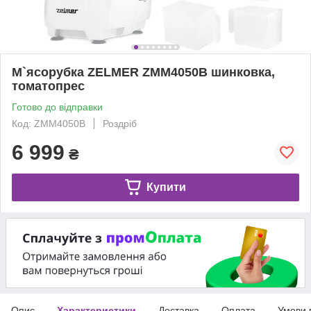
М`ясорубка ZELMER ZMM4050B шинковка,
томатопрес
Готово до відправки
Код: ZMM4050B
Роздріб
6 999
₴
Купити
Опис
Характеристики
Доставка
Оплата
Умови 