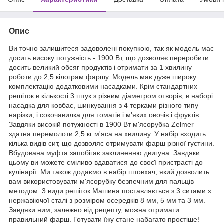
Опис
Ви точно залишитеся задоволені покупкою, так як модель має
досить високу потужність - 1900 Вт, що дозволяє переробити
досить великий обсяг продуктів і отримати за 1 хвилину
роботи до 2,5 кілограм фаршу. Модель має дуже широку
комплектацію додатковими насадками. Крім стандартних
решіток в кількості 3 штук з різним діаметром отворів, в наборі
насадка для ковбас, шинкування з 4 терками різного типу
нарізки, і сокочавилка для томатів і м'яких овочів і фруктів.
Завдяки високій потужності в 1900 Вт м'ясорубка Zelmer
здатна перемолоти 2,5 кг м'яса на хвилину. У набір входить
кілька видів сит, що дозволяє отримувати фарш різної густини.
Вбудована муфта запобігає заклиненню двигуна. Завдяки
цьому ви можете сміливо вдаватися до своєї пристрасті до
кулінарії. Ми також додаємо в набір штовхач, який дозволить
вам використовувати м'ясорубку безпечним для пальців
методом. 3 види решіток Машина поставляється з 3 ситами з
нержавіючої сталі з розміром осередків 8 мм, 5 мм та 3 мм.
Завдяки ним, залежно від рецепту, можна отримати
правильний фарш. Готувати їжу стане набагато простіше!