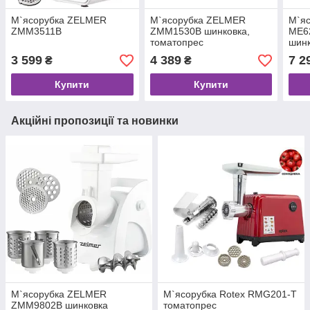
М`ясорубка ZELMER
М`ясорубка ZELMER
М`яс
ZMM3511B
ZMM1530B шинковка,
ME62
томатопрес
шинк
3 599
4 389
7 2
₴
₴
Купити
Купити
Акційні пропозиції та новинки
М`ясорубка ZELMER
М`ясорубка Rotex RMG201-T
ZMM9802B шинковка
томатопрес