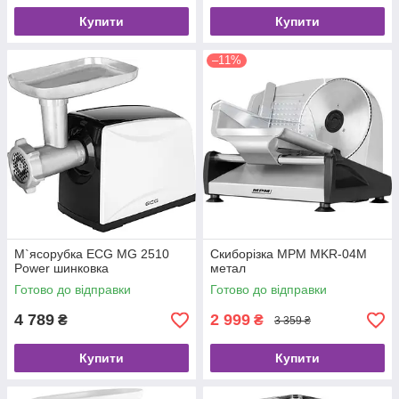
Купити
Купити
–11%
М`ясорубка ECG MG 2510
Скиборізка MPM MKR-04M
Power шинковка
метал
Готово до відправки
Готово до відправки
4 789
2 999
₴
₴
3 359 ₴
Купити
Купити