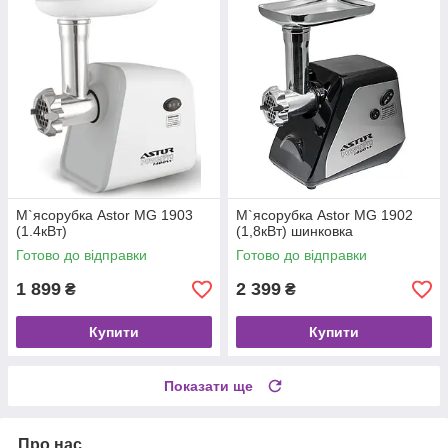
М`ясорубка Astor MG 1903
М`ясорубка Astor MG 1902
(1.4кВт)
(1,8кВт) шинковка
Готово до відправки
Готово до відправки
1 899
2 399
₴
₴
Купити
Купити
Показати ще
Про нас