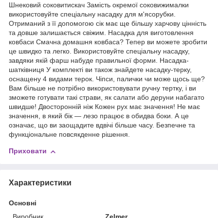
Шнековий соковитискач Замість окремої соковижималки
використовуйте спеціальну насадку для м'ясорубки.
Отриманий з її допомогою сік має ще більшу харчову цінність
та довше залишається свіжим. Насадка для виготовлення
ковбаси Смачна домашня ковбаса? Тепер ви можете зробити
це швидко та легко. Використовуйте спеціальну насадку,
завдяки якій фарш набуде правильної форми. Насадка-
шатківниця У комплекті ви також знайдете насадку-терку,
оснащену 4 видами терок. Чіпси, палички чи може щось ще?
Вам більше не потрібно використовувати ручну тертку, і ви
зможете готувати такі страви, як салати або деруни набагато
швидше! Двосторонній ніж Кожен рух має значення! Не має
значення, в який бік — лезо працює в обидва боки. А це
означає, що ви заощадите вдвічі більше часу. Безпечне та
функціональне повсякденне рішення.
Приховати
Характеристики
Основні
Виробник
Zelmer