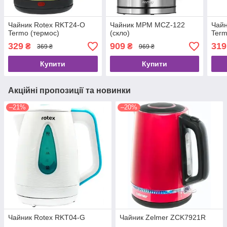
Чайник Rotex RKT24-O
Чайник MPM MCZ-122
Чайн
Termo (термос)
(скло)
Term
329
909
319
₴
₴
369 ₴
969 ₴
Купити
Купити
Акційні пропозиції та новинки
–21%
–20%
Чайник Rotex RKT04-G
Чайник Zelmer ZCK7921R