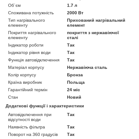
Об`єм
1.7 л
Споживана потужність
2000 Вт
Тип нагрівального
Прихований нагрівальний
елементу
елемент
Покриття нагрівального
покриття з нержавіючої
елементу
сталі
Індикатор роботи
Так
Індикатор рівня води
Так
Функція автовідключення
Так
Матеріал корпусу
Нержавіюча сталь
Колір корпусу
Бронза
Країна виробник
Польща
Гарантійний термін
24 міс
Стан
Новий
Додаткові функції і характеристики
Автовідключення при
Так
відсутності води
Наявність фільтра
Так
Поворот на 360 градусів
Так