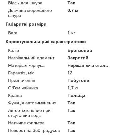
Відсік для шнура
Так
Довжина мережевого
0.7 м
шнура
Габаритні розміри
Вага
1 кг
Користувальницькі характеристики
Колір
Бронзовий
Нагрівальний елемент
Закритий
Матеріал корпуса
Нержавіюча сталь
Гарантія, міс
12
Призначення
Побутове
Об'єм чайника
1,7 л
Країна
Польща
Функція автовимкнення
Так
Автоотключение при
Так
отсутствии воды
Наличие фильтра
Так
Поворот на 360 градусов
Так