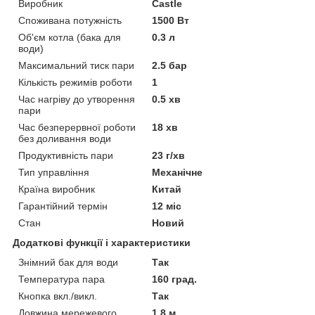
Виробник
Castle
Споживана потужність
1500 Вт
Об'єм котла (бака для
0.3 л
води)
Максимальний тиск пари
2.5 бар
Кількість режимів роботи
1
Час нагріву до утворення
0.5 хв
пари
Час безперервної роботи
18 хв
без доливання води
Продуктивність пари
23 г/хв
Тип управління
Механічне
Країна виробник
Китай
Гарантійний термін
12 міс
Стан
Новий
Додаткові функції і характеристики
Знімний бак для води
Так
Температура пара
160 град.
Кнопка вкл./викл.
Так
Довжина мережевого
1.8 м