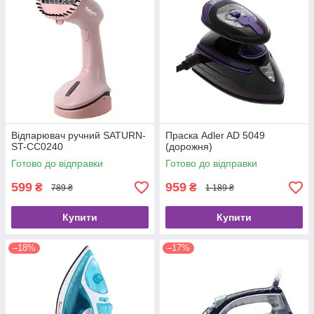
Відпарювач ручний SATURN-
Праска Adler AD 5049
ST-CC0240
(дорожня)
Готово до відправки
Готово до відправки
599
959
₴
₴
789 ₴
1 189 ₴
Купити
Купити
–18%
–17%