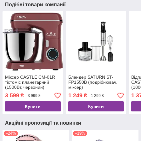
Подібні товари компанії
Міксер CASTLE CM-01R
Блендер SATURN ST-
Відп
тістоміс планетарний
FP1550B (подрібнювач,
CAS
(1500Вт, червоний)
міксер)
(180
3 599
1 249
1 3
₴
₴
3 999 ₴
1 299 ₴
Купити
Купити
Акційні пропозиції та новинки
–24%
–19%