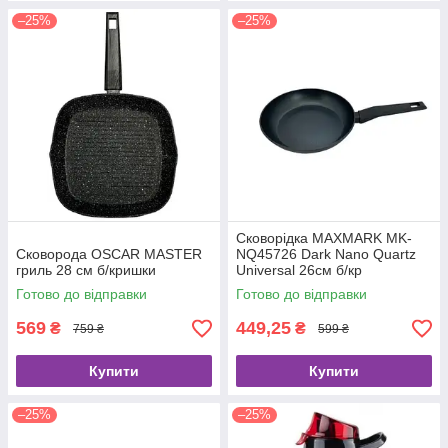
–25%
–25%
Сковорідка MAXMARK MK-
Сковорода OSCAR MASTER
NQ45726 Dark Nano Quartz
гриль 28 см б/кришки
Universal 26см б/кр
Готово до відправки
Готово до відправки
569
449,25
₴
₴
759 ₴
599 ₴
Купити
Купити
–25%
–25%