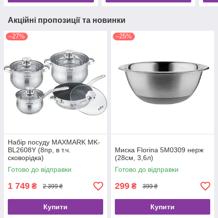
Акційні пропозиції та новинки
–27%
–25%
Набір посуду MAXMARK MK-
BL2608Y (8пр, в т.ч.
Миска Florina 5M0309 нерж
сковорідка)
(28см, 3,6л)
Готово до відправки
Готово до відправки
1 749
299
₴
₴
2 399 ₴
399 ₴
Купити
Купити