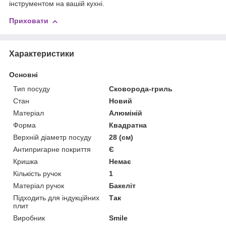
інструментом на вашій кухні.
Приховати
Характеристики
Основні
Тип посуду
Сковорода-гриль
Стан
Новий
Матеріал
Алюміній
Форма
Квадратна
Верхній діаметр посуду
28 (см)
Антипригарне покриття
Є
Кришка
Немає
Кількість ручок
1
Матеріал ручок
Бакеліт
Підходить для індукційних
Так
плит
Виробник
Smile