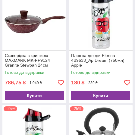
Сковорідка з кришкою
Пляшка д/води Florina
MAXMARK MK-FP9124
4B9633_Ap Dream (750мл)
Granite Stewpan 24см
Apple
Готово до відправки
Готово до відправки
786,75
180
₴
₴
1 049 ₴
239 ₴
Купити
Купити
–25%
–25%