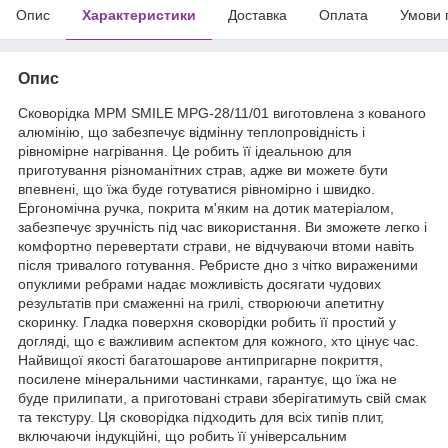
Опис
Характеристики
Доставка
Оплата
Умови 
Опис
Сковорідка MPM SMILE MPG-28/11/01 виготовлена з кованого
алюмінію, що забезпечує відмінну теплопровідність і
рівномірне нагрівання. Це робить її ідеальною для
приготування різноманітних страв, адже ви можете бути
впевнені, що їжа буде готуватися рівномірно і швидко.
Ергономічна ручка, покрита м'яким на дотик матеріалом,
забезпечує зручність під час використання. Ви зможете легко і
комфортно перевертати страви, не відчуваючи втоми навіть
після тривалого готування. Ребристе дно з чітко вираженими
опуклими ребрами надає можливість досягати чудових
результатів при смаженні на грилі, створюючи апетитну
скоринку. Гладка поверхня сковорідки робить її простий у
догляді, що є важливим аспектом для кожного, хто цінує час.
Найвищої якості багатошарове антипригарне покриття,
посилене мінеральними частинками, гарантує, що їжа не
буде прилипати, а приготовані страви зберігатимуть свій смак
та текстуру. Ця сковорідка підходить для всіх типів плит,
включаючи індукційні, що робить її універсальним