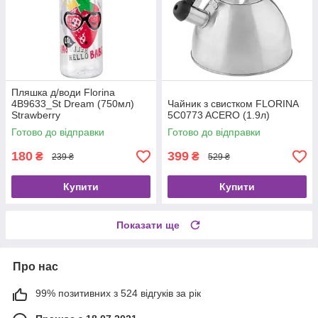
Пляшка д/води Florina
4B9633_St Dream (750мл)
Чайник з свистком FLORINA
Strawberry
5C0773 ACERO (1.9л)
Готово до відправки
Готово до відправки
180
399
₴
₴
239 ₴
529 ₴
Купити
Купити
Показати ще
Про нас
99% позитивних з 524 відгуків за рік