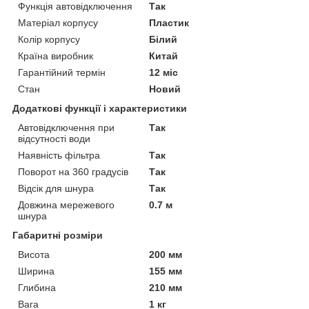
Функція автовідключення
Так
Матеріал корпусу
Пластик
Колір корпусу
Білий
Країна виробник
Китай
Гарантійний термін
12 міс
Стан
Новий
Додаткові функції і характеристики
Автовідключення при
Так
відсутності води
Наявність фільтра
Так
Поворот на 360 градусів
Так
Відсік для шнура
Так
Довжина мережевого
0.7 м
шнура
Габаритні розміри
Висота
200 мм
Ширина
155 мм
Глибина
210 мм
Вага
1 кг