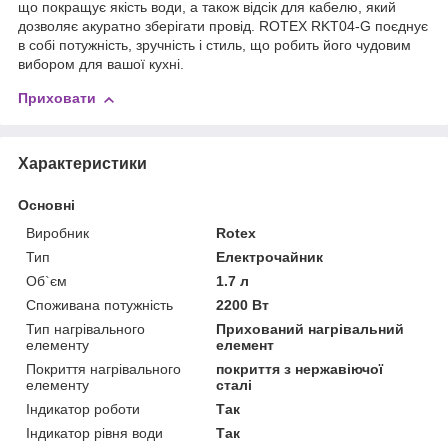
що покращує якість води, а також відсік для кабелю, який
дозволяє акуратно зберігати провід. ROTEX RKT04-G поєднує
в собі потужність, зручність і стиль, що робить його чудовим
вибором для вашої кухні.
Приховати
Характеристики
Основні
Виробник
Rotex
Тип
Електрочайник
Об`єм
1.7 л
Споживана потужність
2200 Вт
Тип нагрівального
Прихований нагрівальний
елементу
елемент
Покриття нагрівального
покриття з нержавіючої
елементу
сталі
Індикатор роботи
Так
Індикатор рівня води
Так