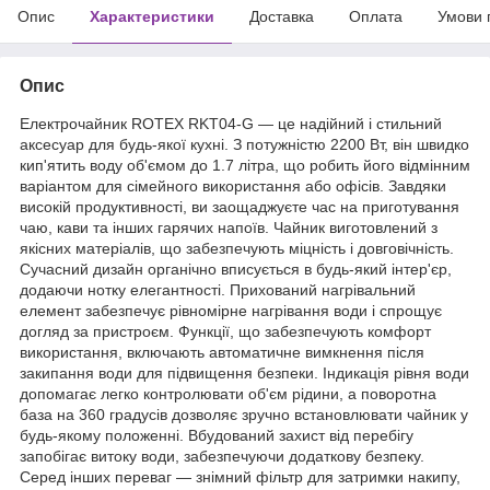
Опис
Характеристики
Доставка
Оплата
Умови 
Опис
Електрочайник ROTEX RKT04-G — це надійний і стильний
аксесуар для будь-якої кухні. З потужністю 2200 Вт, він швидко
кип'ятить воду об'ємом до 1.7 літра, що робить його відмінним
варіантом для сімейного використання або офісів. Завдяки
високій продуктивності, ви заощаджуєте час на приготування
чаю, кави та інших гарячих напоїв. Чайник виготовлений з
якісних матеріалів, що забезпечують міцність і довговічність.
Сучасний дизайн органічно вписується в будь-який інтер'єр,
додаючи нотку елегантності. Прихований нагрівальний
елемент забезпечує рівномірне нагрівання води і спрощує
догляд за пристроєм. Функції, що забезпечують комфорт
використання, включають автоматичне вимкнення після
закипання води для підвищення безпеки. Індикація рівня води
допомагає легко контролювати об'єм рідини, а поворотна
база на 360 градусів дозволяє зручно встановлювати чайник у
будь-якому положенні. Вбудований захист від перебігу
запобігає витоку води, забезпечуючи додаткову безпеку.
Серед інших переваг — знімний фільтр для затримки накипу,