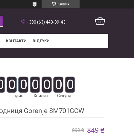
Кошик
+380 (63) 443-39-43
КОНТАКТИ
ВІДГУКИ
0
0
0
0
0
0
0
Годин
Хвилин
Секунд
одниця Gorenje SM701GCW
849 ₴
899 ₴