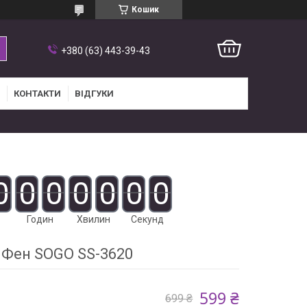
Кошик
+380 (63) 443-39-43
КОНТАКТИ
ВІДГУКИ
0
0
0
0
0
0
0
Годин
Хвилин
Секунд
Фен SOGO SS-3620
599 ₴
699 ₴