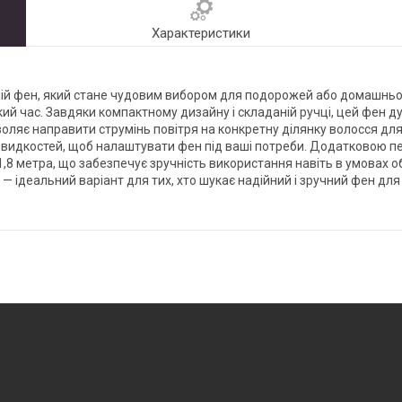
Характеристики
й фен, який стане чудовим вибором для подорожей або домашнього
ий час. Завдяки компактному дизайну і складаній ручці, цей фен д
ляє направити струмінь повітря на конкретну ділянку волосся дл
швидкостей, щоб налаштувати фен під ваші потреби. Додатковою пе
,8 метра, що забезпечує зручність використання навіть в умовах о
 — ідеальний варіант для тих, хто шукає надійний і зручний фен д