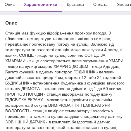
Опис
Характеристики
Доставка
Оплата
Умови 
Опис
Станція має функцію відображення прогнозу погоди. З
обчислень температури та вологості, які вона вимірює,
передбачає прогнозовану погоду на вулиці. Залежно від
температури та вологості станція може показувати 4 погодні
іконки: СОНЦЕ - якщо на вулиці сонячно СОНЦЕ ЗА
ХМАРАМИ - якщо спостерігається легке затуманення ХМАРИ
- якщо на вулиці хмарно ХМАРИ З ДОЩЕМ - якщо йде дощ
Багато функцій в одному пристрої: ГОДИННИК - великий
дисплей з висотою цифр 2 см, формат 12- або 24-годинний
БУДИЛЬНИК - встановлення будильника з функцією звукового
сигналу ДРІМОТА - встановлення дрімоти від 1 до 60 хвилин
ПРОГНОЗ ПОГОДИ - станція відображає погодну іконку
ПІДСВІТКА ЕКРАНУ - можливість підсвітити екран синім
кольором на 8 секунд ВИМІРЮВАННЯ ТЕМПЕРАТУРИ І
ВОЛОГОСТІ - станція вимірює температуру і вологість у
приміщенні, а також на вулиці завдяки спеціальному датчику
ЗОВНІШНІЙ ДАТЧИК - в комплекті бездротовий датчик
температури та вологості, який встановлюється на вулиці,