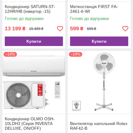
Кондиціонер SATURN-ST-
Метеостанція FIRST FA-
12HR/HB (інвертор -15)
2461-6-WI
Готово до відправки
Готово до відправки
13 199
599
₴
₴
15 499 ₴
699 ₴
Купити
Купити
–14%
–14%
Кондиціонер OLMO OSH-
10LDH3 (Серія INVENTA
Вентилятор напольний Rotex
DELUXE, ON/OFF)
RAF42-B