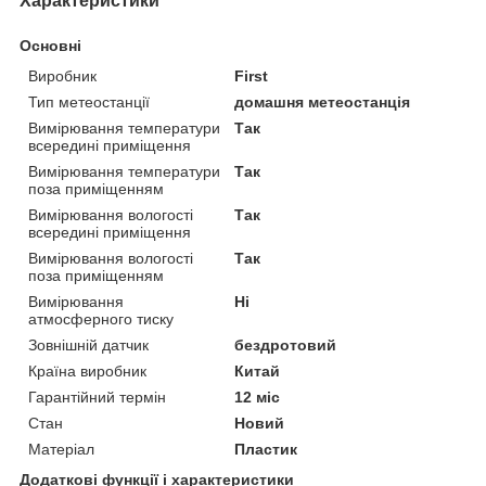
Характеристики
Основні
Виробник
First
Тип метеостанції
домашня метеостанція
Вимірювання температури
Так
всередині приміщення
Вимірювання температури
Так
поза приміщенням
Вимірювання вологості
Так
всередині приміщення
Вимірювання вологості
Так
поза приміщенням
Вимірювання
Ні
атмосферного тиску
Зовнішній датчик
бездротовий
Країна виробник
Китай
Гарантійний термін
12 міс
Стан
Новий
Матеріал
Пластик
Додаткові функції і характеристики