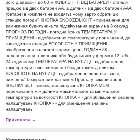
його діапазон - до 60 м ЖИВЛЕННЯ ВІД БАТАРЕЙ - станція
працює від двох батарей AA, а датчик - від двох батарей AAA
(батареї в комплект не входять) Чому варто обрати цю
станцію погоди? КНОПКА SNOOZE/LIGHT - призначена для
вимикання будильника та підсвічування екрану на 8 секунд
ПРОГНОЗ ПОГОДИ - погодна іконка ТЕМПЕРАТУРА У
ПРИМІЩЕННІ - відображення температури у приміщенні, де
знаходиться станція ВОЛОГІСТЬ У ПРИМІЩЕННІ -
відображення вологості в приміщенні ГОДИННИК -
налаштування годинника або будильника у форматі 12- або
24-годинному ТЕМПЕРАТУРА НА ВУЛИЦІ - відображення
температури зовні, виміряної бездротовим датчиком
ВОЛОГІСТЬ НА ВУЛИЦІ - відображення вологості зовні,
виміряної бездротовим датчиком Проста у використанні:
КНОПКА SET - кнопка налаштувань КНОПКА MEM -
перемикання між даними максимальної та мінімальної
температури та вологості КНОПКА + - для збільшення значень
налаштувань КНОПКА - - для зменшення значень
налаштувань
Приховати