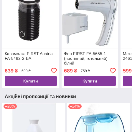
Кавомолка FIRST Austria
Фен FIRST FA-5655-1
Мете
FA-5482-2-BA
(настінний, готельний)
2461
білий
639
689
599
₴
₴
699 ₴
759 ₴
Купити
Купити
Акційні пропозиції та новинки
–26%
–24%