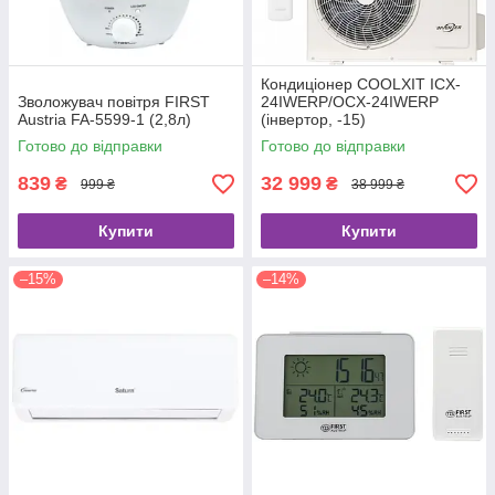
Кондиціонер COOLXIT ICX-
Зволожувач повітря FIRST
24IWERP/OCX-24IWERP
Austria FA-5599-1 (2,8л)
(інвертор, -15)
Готово до відправки
Готово до відправки
839
32 999
₴
₴
999 ₴
38 999 ₴
Купити
Купити
–15%
–14%