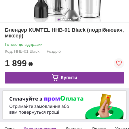
Блендер KUMTEL HHB-01 Black (подрібнювач,
міксер)
Готово до відправки
Код: HHB-01 Black
Роздріб
1 899
₴
Купити
Опис
Характеристики
Доставка
Оплата
Умови 