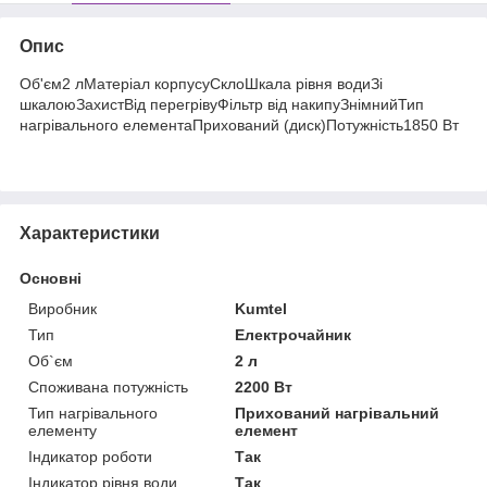
Опис
Об'єм2 лМатеріал корпусуСклоШкала рівня водиЗі
шкалоюЗахистВід перегрівуФільтр від накипуЗнімнийТип
нагрівального елементаПрихований (диск)Потужність1850 Вт
Характеристики
Основні
Виробник
Kumtel
Тип
Електрочайник
Об`єм
2 л
Споживана потужність
2200 Вт
Тип нагрівального
Прихований нагрівальний
елементу
елемент
Індикатор роботи
Так
Індикатор рівня води
Так