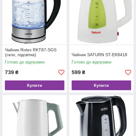
Чайник Rotex RKT87-SGS
(скло, підсвітка)
Чайник SATURN ST-EK8418
Готово до відправки
Готово до відправки
739
599
₴
₴
Купити
Купити