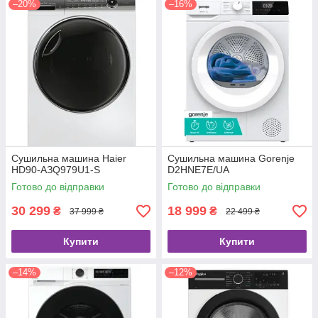
–20%
–16%
Сушильна машина Haier
Сушильна машина Gorenje
HD90-AЗQ979U1-S
D2HNE7E/UA
Готово до відправки
Готово до відправки
30 299
18 999
₴
₴
37 999 ₴
22 499 ₴
Купити
Купити
–14%
–12%