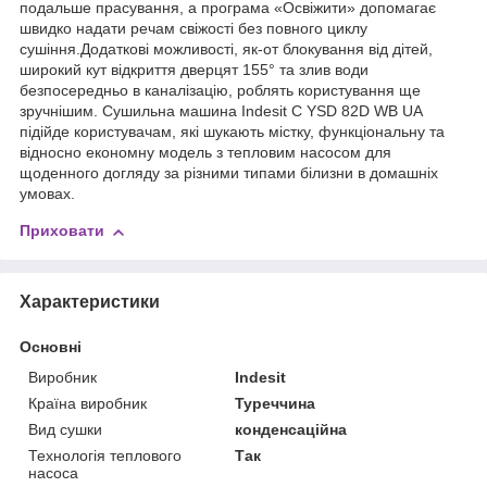
подальше прасування, а програма «Освіжити» допомагає
швидко надати речам свіжості без повного циклу
сушіння.Додаткові можливості, як-от блокування від дітей,
широкий кут відкриття дверцят 155° та злив води
безпосередньо в каналізацію, роблять користування ще
зручнішим. Сушильна машина Indesit C YSD 82D WB UA
підійде користувачам, які шукають містку, функціональну та
відносно економну модель з тепловим насосом для
щоденного догляду за різними типами білизни в домашніх
умовах.
Приховати
Характеристики
Основні
Виробник
Indesit
Країна виробник
Туреччина
Вид сушки
конденсаційна
Технологія теплового
Так
насоса