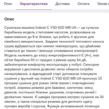
Опис
Характеристики
Доставка
Оплата
Умови 
Опис
Сушильна машина Indesit C YSD 82D WB UA — це сучасна
барабанна модель з тепловим насосом, розрахована на
завантаження до 8 кг білизни, що робить її зручною для
сімейного використання. Завдяки технології теплового насоса
сушка відбувається при нижчих температурах, що дбайливо
ставиться до тканин і зменшує споживання електроенергії.
Модель належить до класу енергоефективності E (A+), має
об’єм барабана 93 л і працює з рівнем шуму 64 дБ,
забезпечуючи комфортну експлуатацію у побуті. Сенсорне
керування з дисплеєм дозволяє легко обирати потрібні
налаштування, а відкладений старт допомагає планувати
сушіння у зручний час.Indesit C YSD 82D WB UA пропонує 15
програм сушіння для різних типів тканин і повсякденних
потреб, зокрема режими для бавовни, синтетики, міксу,
джинсів, постільної білизни, рушників, спортивних речей і
делікатних тканин. Є швидка програма експрес-сушіння на 30
хвилин, а також спеціальні режими для дитячого одягу,
пухових виробів і сорочок. Функція антизминання полегшує