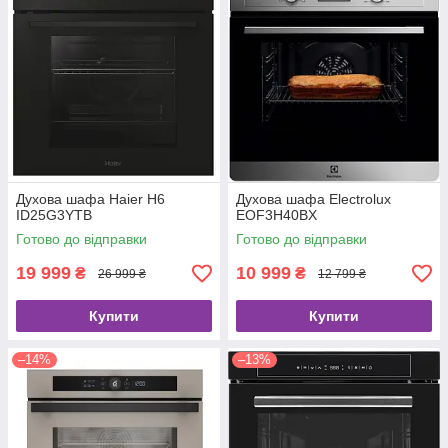
Духова шафа Haier H6
Духова шафа Electrolux
ID25G3YTB
EOF3H40BX
Готово до відправки
Готово до відправки
19 999
10 999
₴
₴
26 999 ₴
12 799 ₴
Купити
Купити
–14%
–13%