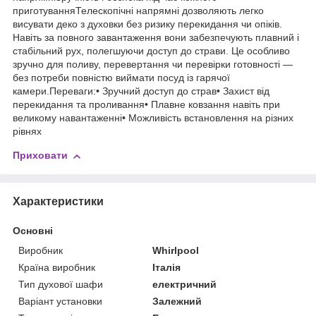
приготуванняТелескопічні напрямні дозволяють легко
висувати деко з духовки без ризику перекидання чи опіків.
Навіть за повного завантаження вони забезпечують плавний і
стабільний рух, полегшуючи доступ до страви. Це особливо
зручно для поливу, перевертання чи перевірки готовності —
без потреби повністю виймати посуд із гарячої
камери.Переваги:• Зручний доступ до страв• Захист від
перекидання та проливання• Плавне ковзання навіть при
великому навантаженні• Можливість встановлення на різних
рівнях
Приховати
Характеристики
Основні
Виробник
Whirlpool
Країна виробник
Італія
Тип духової шафи
електричний
Варіант установки
Залежний