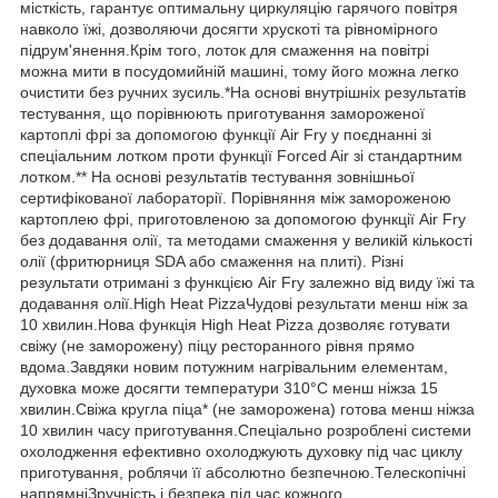
місткість, гарантує оптимальну циркуляцію гарячого повітря
навколо їжі, дозволяючи досягти хрускоті та рівномірного
підрум'янення.Крім того, лоток для смаження на повітрі
можна мити в посудомийній машині, тому його можна легко
очистити без ручних зусиль.*На основі внутрішніх результатів
тестування, що порівнюють приготування замороженої
картоплі фрі за допомогою функції Air Fry у поєднанні зі
спеціальним лотком проти функції Forced Air зі стандартним
лотком.** На основі результатів тестування зовнішньої
сертифікованої лабораторії. Порівняння між замороженою
картоплею фрі, приготовленою за допомогою функції Air Fry
без додавання олії, та методами смаження у великій кількості
олії (фритюрниця SDA або смаження на плиті). Різні
результати отримані з функцією Air Fry залежно від виду їжі та
додавання олії.High Heat PizzaЧудові результати менш ніж за
10 хвилин.Нова функція High Heat Pizza дозволяє готувати
свіжу (не заморожену) піцу ресторанного рівня прямо
вдома.Завдяки новим потужним нагрівальним елементам,
духовка може досягти температури 310°C менш ніжза 15
хвилин.Свіжа кругла піца* (не заморожена) готова менш ніжза
10 хвилин часу приготування.Спеціально розроблені системи
охолодження ефективно охолоджують духовку під час циклу
приготування, роблячи її абсолютно безпечною.Телескопічні
напрямніЗручність і безпека під час кожного