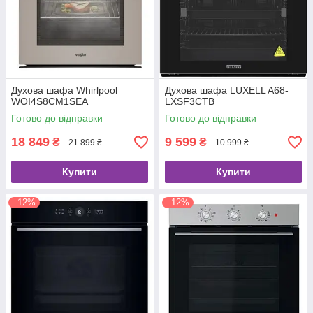
Духова шафа Whirlpool
Духова шафа LUXELL A68-
WOI4S8CM1SEA
LXSF3CTB
Готово до відправки
Готово до відправки
18 849
9 599
₴
₴
21 899 ₴
10 999 ₴
Купити
Купити
–12%
–12%