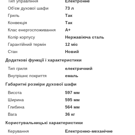
Тип управління
Електронне
Об'єм духової шафи
73 л
Гриль
Так
Конвекція
Так
Клас енергоспоживання
A+
Колір корпусу
Нержавіюча сталь
Гарантійний термін
12 міс
Стан
Новий
Додаткові функції і характеристики
Тип гриля
електричний
Внутрішнє покриття
емаль
Габаритні розміри духової шафи
Висота
597 мм
Ширина
595 мм
Глибина
564 мм
Вага
36 кг
Користувальницькі характеристики
Керування
Електронно-механічне