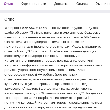
Опис
Характеристики
Доставка
Оплата
Умови п
Опис
Whirlpool WOI4S8CM1SEA — це сучасна вбудована духова
шафа об'ємом 73 літри, виконана в елегантному бежевому
кольорі та оснащена інтелектуальною системою 6th Sense,
яка автоматично підбирає оптимальні параметри
приготування для ідеального результату. Модель підтримує
функції Ready2Cook, Steam+ і м'яке закривання дверцят,
забезпечуючи комфорт і точність на кожному етапі.
Каталітичне очищення спрощує догляд, а телескопічні
напрямні і цифровий дисплей з поворотними перемикачами
роблять управління інтуїтивним і безпечним. Клас
енергоефективності A+ робить його не тільки
функціональним, але і економічним рішенням для стильної
кухні.Air FryГотуйте широкий асортимент страв, від
замороженої картоплі фрі до курячих нагетсів і овочів,
насолоджуючись до 50% меншим вмістом жиру**.Поєднання
точно організованих нагрівальних елементів разом із
потужним конвекційним вентилятором і спеціальним лотком
для смаження на повітрі, який максимізує продуктивність і