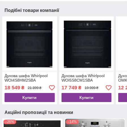
Подібні товари компанії
Духова шафа Whirlpool
Духова шафа Whirlpool
Духо
WOI4S8HM2SBA
WOI5S8CM1SBA
OMK
18 549
17 749
12 
₴
₴
21 399 ₴
19 999 ₴
Купити
Купити
Акційні пропозиції та новинки
–26%
–14%