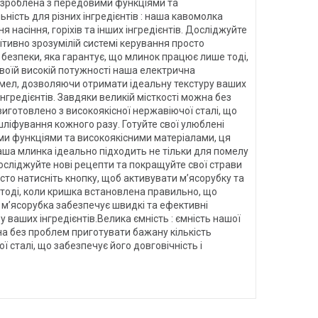
Розроблена з передовими функціями та
ість для різних інгредієнтів : наша кавомолка
 насіння, горіхів та інших інгредієнтів. Досліджуйте
їтивно зрозумілій системі керування просто
 безпеки, яка гарантує, що млинок працює лише тоді,
воїй високій потужності наша електрична
омел, дозволяючи отримати ідеальну текстуру ваших
інгредієнтів. Завдяки великій місткості можна без
виготовлено з високоякісної нержавіючої сталі, що
шліфування кожного разу. Готуйте свої улюблені
ими функціями та високоякісними матеріалами, ця
наша млинка ідеально підходить не тільки для помелу
 Досліджуйте нові рецепти та покращуйте свої страви
сто натисніть кнопку, щоб активувати м’ясорубку та
 тоді, коли кришка встановлена правильно, що
 м’ясорубка забезпечує швидкі та ефективні
ваших інгредієнтів.Велика ємність : ємність нашої
жна без проблем приготувати бажану кількість
ї сталі, що забезпечує його довговічність і