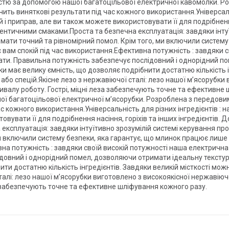
чністю за допомогою нашої багатоцільової електричної кавомолки. 
ть виняткові результати під час кожного використання.Універсальн
й і приправ, але ви також можете використовувати її для подрібнення
тентичними смаками.Проста та безпечна експлуатація: завдяки інту
мати точний та рівномірний помол. Крім того, ми включили систему
вам спокій під час використання.Ефективна потужність : завдяки с
ати. Правильна потужність забезпечує послідовний і однорідний п
бки має велику ємність, що дозволяє подрібнити достатню кількість 
бо спецій.Якісне лезо з нержавіючої сталі: лезо нашої м’ясорубки 
ивалу роботу. Гострі, міцні леза забезпечують точне та ефективне 
ашої багатоцільової електричної м’ясорубки. Розроблена з передов
с кожного використання.Універсальність для різних інгредієнтів : 
товувати її для подрібнення насіння, горіхів та інших інгредієнтів.
ксплуатація: завдяки інтуїтивно зрозумілій системі керування про
ми включили систему безпеки, яка гарантує, що млинок працює лише
на потужність : завдяки своїй високій потужності наша електрична
овний і однорідний помел, дозволяючи отримати ідеальну текстуру 
ити достатню кількість інгредієнтів. Завдяки великій місткості мо
талі: лезо нашої м’ясорубки виготовлено з високоякісної нержавіючо
а забезпечують точне та ефективне шліфування кожного разу.