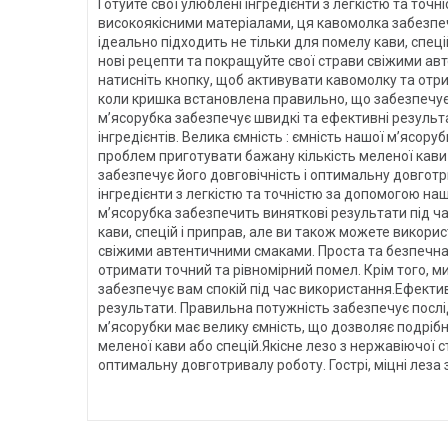
Готуйте свої улюблені інгредієнти з легкістю та то
високоякісними матеріалами, ця кавомолка забезпечи
ідеально підходить не тільки для помелу кави, спеці
нові рецепти та покращуйте свої страви свіжими ав
натисніть кнопку, щоб активувати кавомолку та отри
коли кришка встановлена правильно, що забезпечує 
м’ясорубка забезпечує швидкі та ефективні результ
інгредієнтів. Велика ємність : ємність нашої м’ясору
проблем приготувати бажану кількість меленої кави а
забезпечує його довговічність і оптимальну довготр
інгредієнти з легкістю та точністю за допомогою н
м’ясорубка забезпечить виняткові результати під ча
кави, спецій і приправ, але ви також можете викорис
свіжими автентичними смаками. Проста та безпечна е
отримати точний та рівномірний помел. Крім того, 
забезпечує вам спокій під час використання.Ефектив
результати. Правильна потужність забезпечує послід
м’ясорубки має велику ємність, що дозволяє подрібн
меленої кави або спецій.Якісне лезо з нержавіючої с
оптимальну довготривалу роботу. Гострі, міцні лез