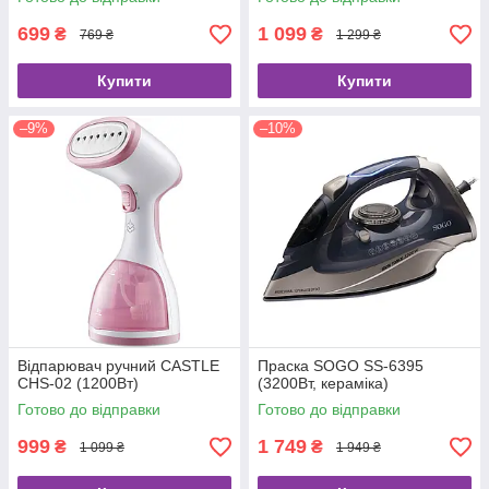
699
1 099
₴
₴
769 ₴
1 299 ₴
Купити
Купити
–9%
–10%
Відпарювач ручний CASTLE
Праска SOGO SS-6395
CHS-02 (1200Вт)
(3200Вт, кераміка)
Готово до відправки
Готово до відправки
999
1 749
₴
₴
1 099 ₴
1 949 ₴