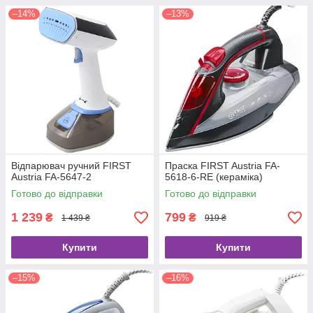
–14%
–13%
Відпарювач ручний FIRST
Праска FIRST Austria FA-
Austria FA-5647-2
5618-6-RE (кераміка)
Готово до відправки
Готово до відправки
1 239
799
₴
₴
1 439 ₴
919 ₴
Купити
Купити
–15%
–16%