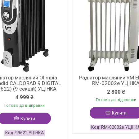
іатор масляний Olimpia
Радіатор масляний RM El
ndid CALDORAD 9 DIGITAL
RM-02002e УЦІНК
9622) (9 секцій) УЦІНКА
2 800 ₴
4 999 ₴
Готово до відправки
Готово до відправки
Купити
Купити
RM-02002e УЦІНК
99622 УЦІНКА