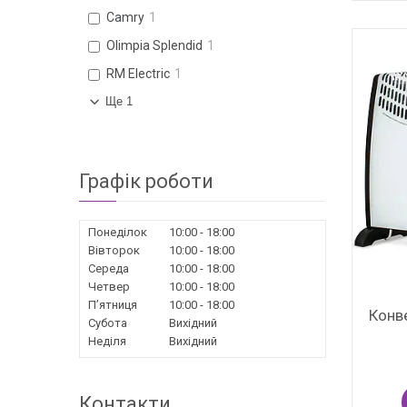
Camry
1
Olimpia Splendid
1
RM Electric
1
Ще 1
Графік роботи
Понеділок
10:00
18:00
Вівторок
10:00
18:00
Середа
10:00
18:00
Четвер
10:00
18:00
Пʼятниця
10:00
18:00
Конв
Субота
Вихідний
Неділя
Вихідний
Контакти