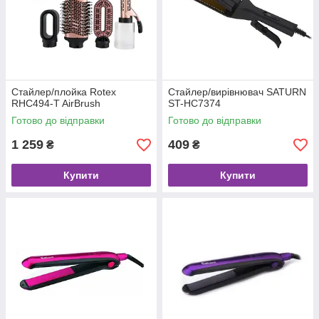
Стайлер/плойка Rotex
Стайлер/вирівнювач SATURN
RHC494-T AirBrush
ST-HC7374
Готово до відправки
Готово до відправки
1 259
409
₴
₴
Купити
Купити