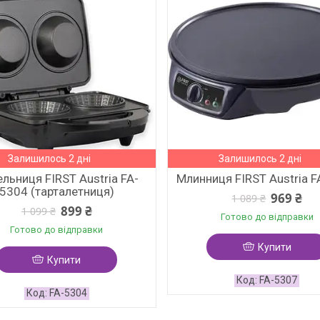
Залишилось 2 дні
Залишилось 2 дні
льниця FIRST Austria FA-
Млинниця FIRST Austria 
5304 (тарталетниця)
969 ₴
1 089 ₴
899 ₴
1 099 ₴
Готово до відправки
Готово до відправки
Купити
Купити
FA-5307
FA-5304