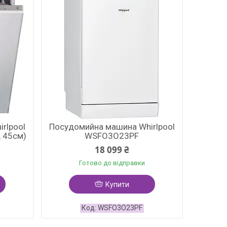
rlpool
Посудомийна машина Whirlpool
 45см)
WSFO3O23PF
18 099 ₴
Готово до відправки
Купити
WSFO3O23PF