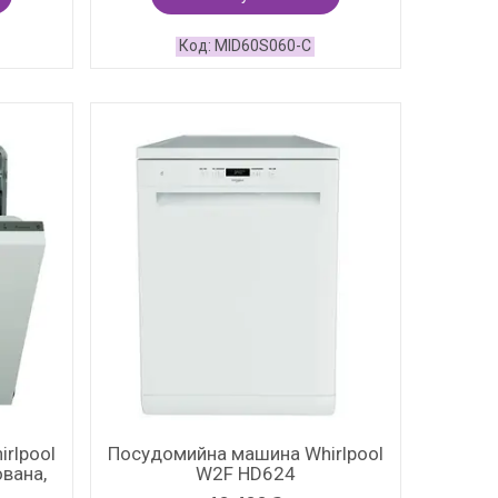
MID60S060-C
rlpool
Посудомийна машина Whirlpool
вана,
W2F HD624