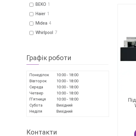
BEKO
1
Haier
1
Midea
4
Whirlpool
7
Графік роботи
Понеділок
10:00
18:00
Вівторок
10:00
18:00
Середа
10:00
18:00
Четвер
10:00
18:00
Під
Пʼятниця
10:00
18:00
Субота
Вихідний
Неділя
Вихідний
Контакти