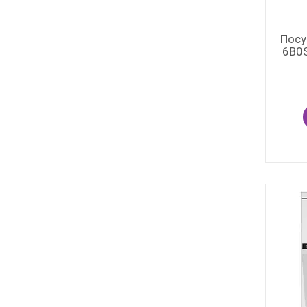
Посу
6B0S