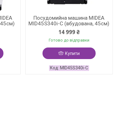
MIDEA
Посудомийна машина MIDEA
 45см)
MID45S340i-C (вбудована, 45см)
14 999 ₴
Готово до відправки
Купити
MID45S340i-C