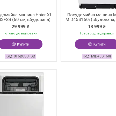
домийна машина Haier XI
Посудомийна машина 
3FSB (60 см, вбудована)
MID45S160i (вбудована,
29 999 ₴
13 999 ₴
Готово до відправки
Готово до відправки
Купити
Купити
XI 6B0S3FSB
MID45S160i