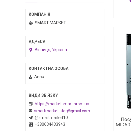
SMART MARKET
Вінниця, Україна
Анна
https://marketsmart.prom.ua
smartmarket.stor@gmail.com
@smartmarket10
Пос
MID60S
+380634433943