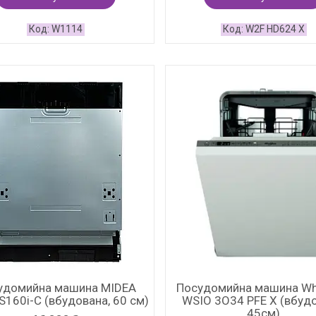
W1114
W2F HD624 X
удомийна машина MIDEA
Посудомийна машина Whi
160i-C (вбудована, 60 см)
WSIO 3O34 PFE X (вбудо
45см)