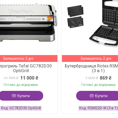
Залишилось 2 дні
Залишилось 2 дні
трогриль Tefal GC782D30
Бутербродниця Rotex RS
OptiGrill
(3 в 1)
11 000 ₴
869 ₴
11 999 ₴
1 099 ₴
Готово до відправки
Готово до відправки
Купити
Купити
GC782D30 OptiGrill
RSM220-W (3 в 1)