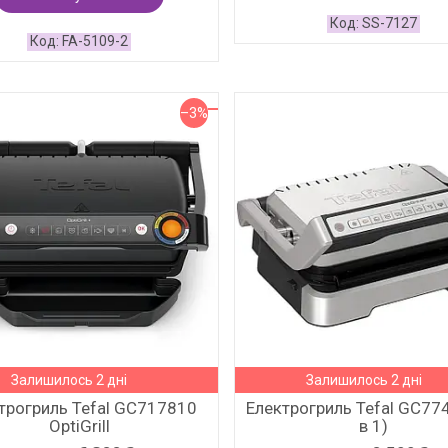
SS-7127
FA-5109-2
–3%
Залишилось 2 дні
Залишилось 2 дні
трогриль Tefal GC717810
Електрогриль Tefal GC77
OptiGrill
в 1)