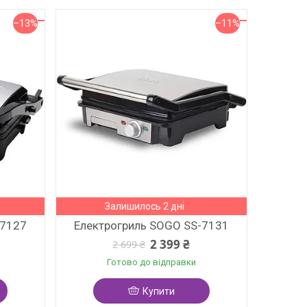
–13%
–11%
Залишилось 2 дні
-7127
Електрогриль SOGO SS-7131
2 399 ₴
2 699 ₴
Готово до відправки
Купити