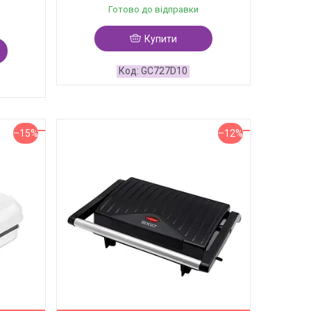
Готово до відправки
Купити
GC727D10
–15%
–12%