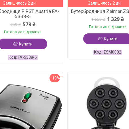
Залишилось 2 дні
Залишилось 2 дні
бродниця FIRST Austria FA-
Бутербродниця Zelmer Z
5338-5
1 329 ₴
1 559 ₴
579 ₴
659 ₴
Готово до відправки
Готово до відправки
Купити
Купити
ZSM0002
FA-5338-5
–10%