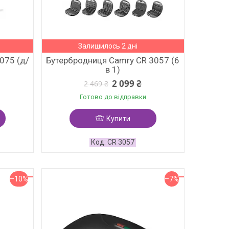
Залишилось 2 дні
075 (д/
Бутербродниця Camry CR 3057 (6
в 1)
2 099 ₴
2 469 ₴
Готово до відправки
Купити
CR 3057
–10%
–7%