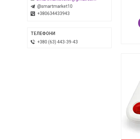
@smartmarket10
+380634433943
+380 (63) 443-39-43