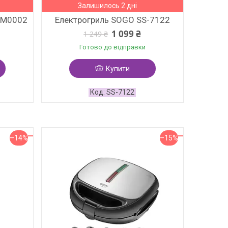
Залишилось 2 дні
SM0002
Електрогриль SOGO SS-7122
1 099 ₴
1 249 ₴
Готово до відправки
Купити
SS-7122
–14%
–15%