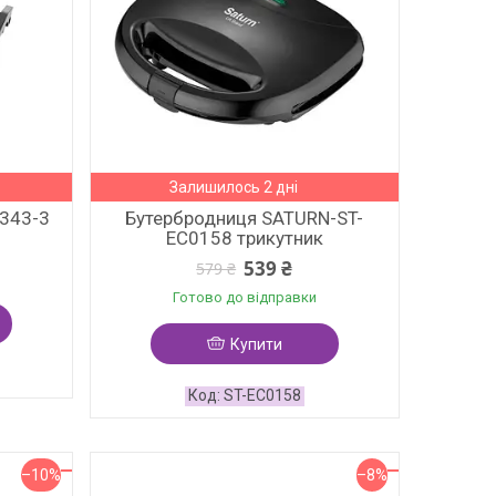
Залишилось 2 дні
5343-3
Бутербродниця SATURN-ST-
EC0158 трикутник
539 ₴
579 ₴
Готово до відправки
Купити
ST-EC0158
–10%
–8%