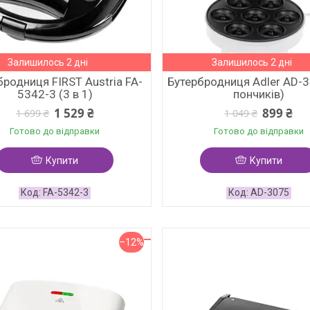
Залишилось 2 дні
Залишилось 2 дні
бродниця FIRST Austria FA-
Бутербродниця Adler AD-3
5342-3 (3 в 1)
пончиків)
1 529 ₴
899 ₴
1 699 ₴
1 049 ₴
Готово до відправки
Готово до відправки
Купити
Купити
FA-5342-3
AD-3075
–12%