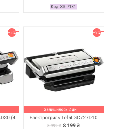
SS-7131
–5%
–9%
Залишилось 2 дні
4D30 (4
Електрогриль Tefal GC727D10
8 199 ₴
8 999 ₴