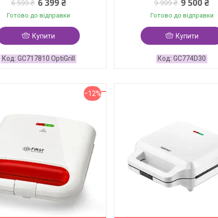
6 399 ₴
9 500 ₴
6 599 ₴
9 999 ₴
Готово до відправки
Готово до відправки
Купити
Купити
GC717810 OptiGrill
GC774D30
–12%