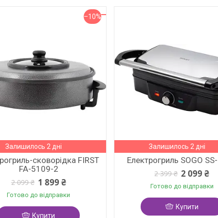
–10%
Залишилось 2 дні
Залишилось 2 дні
рогриль-сковорідка FIRST
Електрогриль SOGO SS
FA-5109-2
2 099 ₴
2 399 ₴
1 899 ₴
2 099 ₴
Готово до відправки
Готово до відправки
Купити
Купити