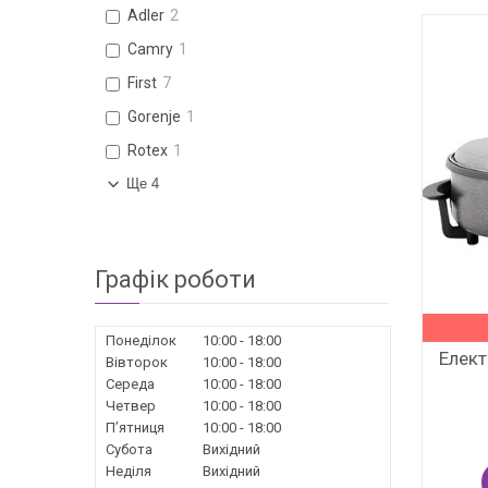
Adler
2
Camry
1
First
7
Gorenje
1
Rotex
1
Ще 4
Графік роботи
Понеділок
10:00
18:00
Елект
Вівторок
10:00
18:00
Середа
10:00
18:00
Четвер
10:00
18:00
Пʼятниця
10:00
18:00
Субота
Вихідний
Неділя
Вихідний